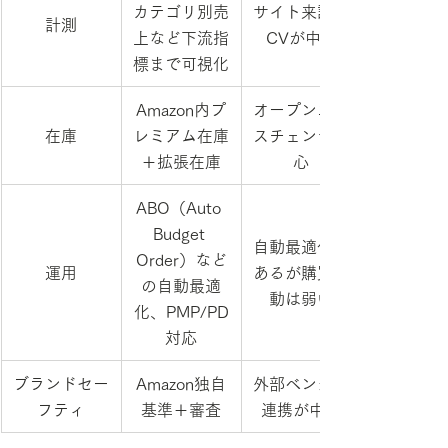
カテゴリ別売
サイト来訪や
計測
上など下流指
CVが中心
標まで可視化
Amazon内プ
オープンエク
在庫
レミアム在庫
スチェンジ中
＋拡張在庫
心
ABO（Auto 
Budget 
自動最適化は
Order）など
運用
あるが購買連
の自動最適
動は弱い
化、PMP/PD
対応
ブランドセー
Amazon独自
外部ベンダー
フティ
基準＋審査
連携が中心