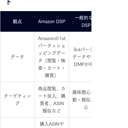
ト
一般的な他
観点
Amazon DSP
DSP
Amazonの1st
パーティショ
3rdパーティ
ッピングデー
データ
データや提携
タ（閲覧・検
DMPが中心
索・カート・
購買）
商品閲覧、カ
興味関心・行
ターゲティン
ート投入、購
動・類似が中
グ
買者、ASIN
心
類似など
購入ASINや